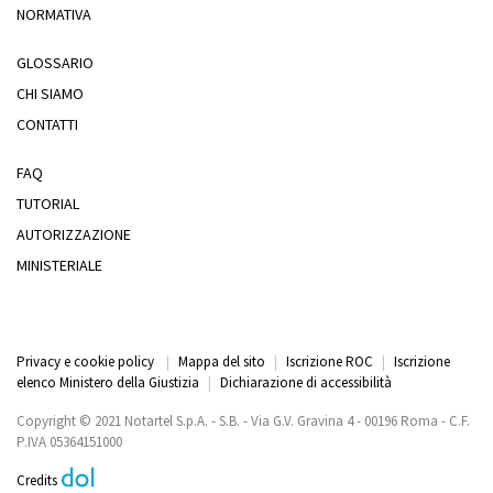
NORMATIVA
GLOSSARIO
CHI SIAMO
CONTATTI
FAQ
TUTORIAL
AUTORIZZAZIONE
MINISTERIALE
Privacy e cookie policy
|
Mappa del sito
|
Iscrizione ROC
|
Iscrizione
elenco Ministero della Giustizia
|
Dichiarazione di accessibilità
Copyright © 2021 Notartel S.p.A. - S.B. - Via G.V. Gravina 4 - 00196 Roma - C.F.
P.IVA 05364151000
Credits